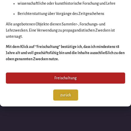
wissenschaftliche oder kunsthistorische Forschung und Lehre
Wir arbeiten an eine
Berichterstattung über Vorgänge des Zeitgeschehens
großartigen Sache 
Alle angebotenen Objekte dienen Sammler-, Forschungs- und
Lehrzwecken. Eine Verwendung zu propagandistischen Zwecken ist
untersagt.
schauen Sie bald
Mit dem Klick auf “Freischaltung” bestätige ich, dass ich mindestens 18
Jahre alt und voll geschäftsfähig bin und die Inhalte ausschließlich zu den
wieder vorbei!
oben genannten Zwecken nutze.
Freischaltung
zurück