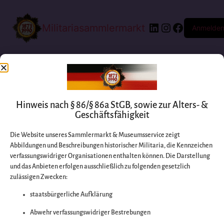
Militariasammlermarkt
Anmelde
Hinweis nach § 86/§ 86a StGB, sowie zur Alters- &
Geschäftsfähigkeit
Die Website unseres Sammlermarkt & Museumsservice zeigt
Abbildungen und Beschreibungen historischer Militaria, die Kennzeichen
Entschuldigen Sie
verfassungswidriger Organisationen enthalten können. Die Darstellung
und das Anbieten erfolgen ausschließlich zu folgenden gesetzlich
zulässigen Zwecken:
bitte die
staatsbürgerliche Aufklärung
Unannehmlichkeiten
Abwehr verfassungswidriger Bestrebungen