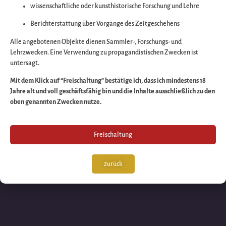
wissenschaftliche oder kunsthistorische Forschung und Lehre
Wir arbeiten an eine
Berichterstattung über Vorgänge des Zeitgeschehens
großartigen Sache 
Alle angebotenen Objekte dienen Sammler-, Forschungs- und
Lehrzwecken. Eine Verwendung zu propagandistischen Zwecken ist
untersagt.
schauen Sie bald
Mit dem Klick auf “Freischaltung” bestätige ich, dass ich mindestens 18
Jahre alt und voll geschäftsfähig bin und die Inhalte ausschließlich zu den
wieder vorbei!
oben genannten Zwecken nutze.
Freischaltung
zurück