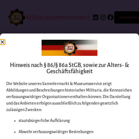
Militariasammlermarkt
Anmelde
Hinweis nach § 86/§ 86a StGB, sowie zur Alters- &
Geschäftsfähigkeit
Die Website unseres Sammlermarkt & Museumsservice zeigt
Abbildungen und Beschreibungen historischer Militaria, die Kennzeichen
Entschuldigen Sie
verfassungswidriger Organisationen enthalten können. Die Darstellung
und das Anbieten erfolgen ausschließlich zu folgenden gesetzlich
zulässigen Zwecken:
bitte die
staatsbürgerliche Aufklärung
Unannehmlichkeiten
Abwehr verfassungswidriger Bestrebungen