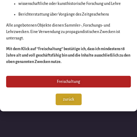
wissenschaftliche oder kunsthistorische Forschung und Lehre
Wir arbeiten an eine
Berichterstattung über Vorgänge des Zeitgeschehens
großartigen Sache 
Alle angebotenen Objekte dienen Sammler-, Forschungs- und
Lehrzwecken. Eine Verwendung zu propagandistischen Zwecken ist
untersagt.
schauen Sie bald
Mit dem Klick auf “Freischaltung” bestätige ich, dass ich mindestens 18
Jahre alt und voll geschäftsfähig bin und die Inhalte ausschließlich zu den
wieder vorbei!
oben genannten Zwecken nutze.
Freischaltung
zurück