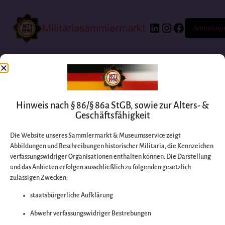
Militariasammlermarkt
Anmelde
Hinweis nach § 86/§ 86a StGB, sowie zur Alters- &
Geschäftsfähigkeit
Die Website unseres Sammlermarkt & Museumsservice zeigt
Abbildungen und Beschreibungen historischer Militaria, die Kennzeichen
Entschuldigen Sie
verfassungswidriger Organisationen enthalten können. Die Darstellung
und das Anbieten erfolgen ausschließlich zu folgenden gesetzlich
zulässigen Zwecken:
bitte die
staatsbürgerliche Aufklärung
Unannehmlichkeiten
Abwehr verfassungswidriger Bestrebungen