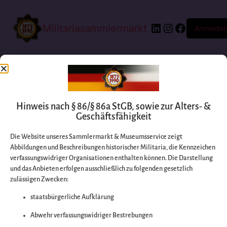
Militariasammlermarkt
Anmelde
Hinweis nach § 86/§ 86a StGB, sowie zur Alters- &
Geschäftsfähigkeit
Die Website unseres Sammlermarkt & Museumsservice zeigt
Abbildungen und Beschreibungen historischer Militaria, die Kennzeichen
Entschuldigen Sie
verfassungswidriger Organisationen enthalten können. Die Darstellung
und das Anbieten erfolgen ausschließlich zu folgenden gesetzlich
zulässigen Zwecken:
bitte die
staatsbürgerliche Aufklärung
Unannehmlichkeiten
Abwehr verfassungswidriger Bestrebungen