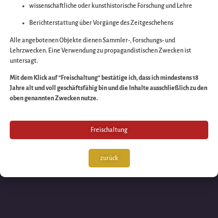
wissenschaftliche oder kunsthistorische Forschung und Lehre
Wir arbeiten an eine
Berichterstattung über Vorgänge des Zeitgeschehens
großartigen Sache 
Alle angebotenen Objekte dienen Sammler-, Forschungs- und
Lehrzwecken. Eine Verwendung zu propagandistischen Zwecken ist
untersagt.
schauen Sie bald
Mit dem Klick auf “Freischaltung” bestätige ich, dass ich mindestens 18
Jahre alt und voll geschäftsfähig bin und die Inhalte ausschließlich zu den
wieder vorbei!
oben genannten Zwecken nutze.
Freischaltung
zurück