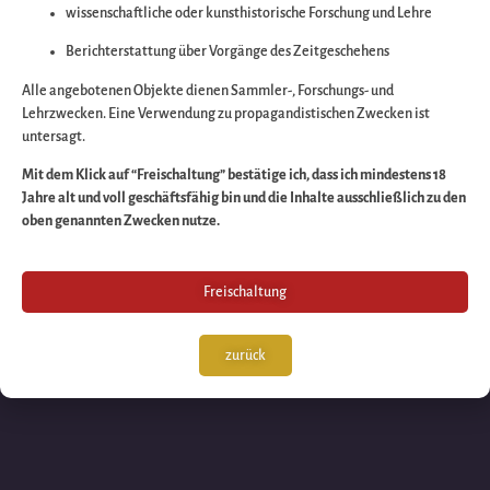
wissenschaftliche oder kunsthistorische Forschung und Lehre
Wir arbeiten an eine
Berichterstattung über Vorgänge des Zeitgeschehens
großartigen Sache 
Alle angebotenen Objekte dienen Sammler-, Forschungs- und
Lehrzwecken. Eine Verwendung zu propagandistischen Zwecken ist
untersagt.
schauen Sie bald
Mit dem Klick auf “Freischaltung” bestätige ich, dass ich mindestens 18
Jahre alt und voll geschäftsfähig bin und die Inhalte ausschließlich zu den
wieder vorbei!
oben genannten Zwecken nutze.
Freischaltung
zurück