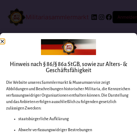
Militariasammlermarkt
Anmelde
Hinweis nach § 86/§ 86a StGB, sowie zur Alters- &
Geschäftsfähigkeit
Die Website unseres Sammlermarkt & Museumsservice zeigt
Abbildungen und Beschreibungen historischer Militaria, die Kennzeichen
Entschuldigen Sie
verfassungswidriger Organisationen enthalten können. Die Darstellung
und das Anbieten erfolgen ausschließlich zu folgenden gesetzlich
zulässigen Zwecken:
bitte die
staatsbürgerliche Aufklärung
Unannehmlichkeiten
Abwehr verfassungswidriger Bestrebungen