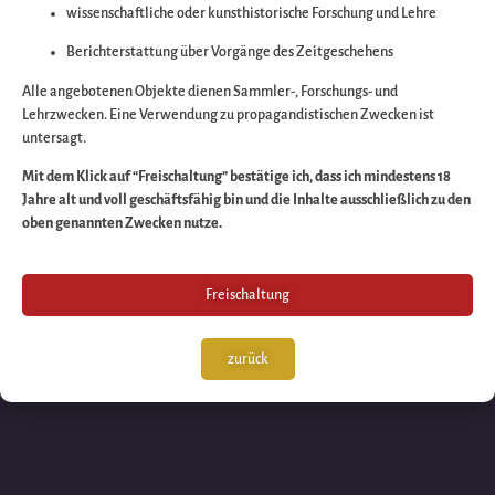
wissenschaftliche oder kunsthistorische Forschung und Lehre
Wir arbeiten an eine
Berichterstattung über Vorgänge des Zeitgeschehens
großartigen Sache 
Alle angebotenen Objekte dienen Sammler-, Forschungs- und
Lehrzwecken. Eine Verwendung zu propagandistischen Zwecken ist
untersagt.
schauen Sie bald
Mit dem Klick auf “Freischaltung” bestätige ich, dass ich mindestens 18
Jahre alt und voll geschäftsfähig bin und die Inhalte ausschließlich zu den
wieder vorbei!
oben genannten Zwecken nutze.
Freischaltung
zurück