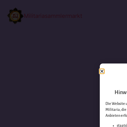
Militariasammlermarkt
Hinwe
Die Website 
Militaria, di
Anbieten erfo
staats