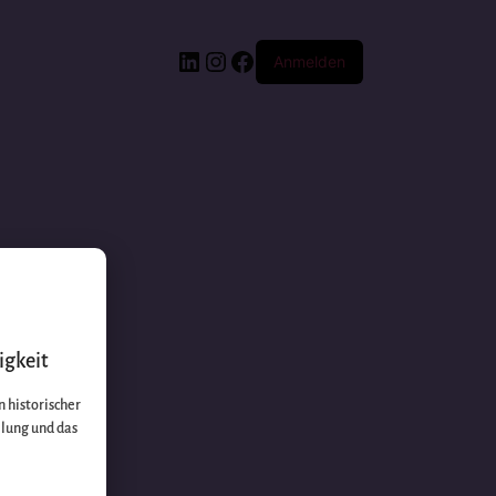
Anmelden
igkeit
 historischer
llung und das