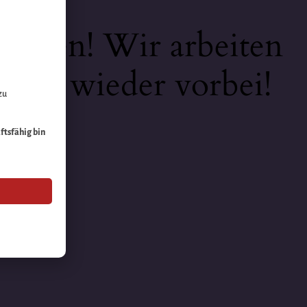
keiten! Wir arbeiten
 bald wieder vorbei!
zu
äftsfähig bin