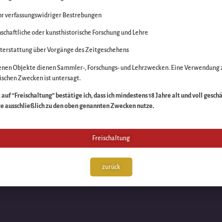
r verfassungswidriger Bestrebungen
itte die Unannehmlich
schaftliche oder kunsthistorische Forschung und Lehre
n Sache – schauen Sie
terstattung über Vorgänge des Zeitgeschehens
enen Objekte dienen Sammler-, Forschungs- und Lehrzwecken. Eine Verwendung 
schen Zwecken ist untersagt.
auf “Freischaltung” bestätige ich, dass ich mindestens 18 Jahre alt und voll gesch
te ausschließlich zu den oben genannten Zwecken nutze.
Freischaltung
zurück