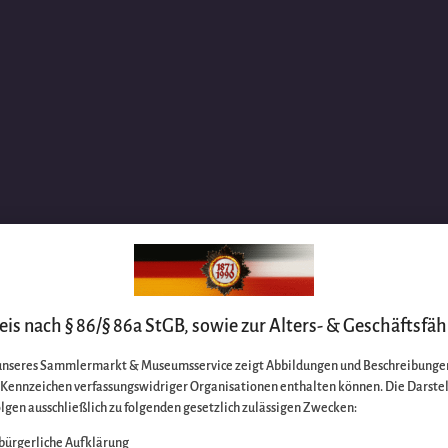
is nach § 86/§ 86a StGB, sowie zur Alters- & Geschäftsfäh
unseres Sammlermarkt & Museumsservice zeigt Abbildungen und Beschreibungen
e Kennzeichen verfassungswidriger Organisationen enthalten können. Die Darste
lgen ausschließlich zu folgenden gesetzlich zulässigen Zwecken:
bürgerliche Aufklärung