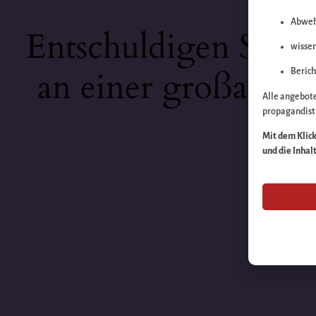
Abweh
Entschuldigen Sie b
wissen
an einer großartige
Berich
Alle angebot
propagandisti
Mit dem Klick 
und die Inhal