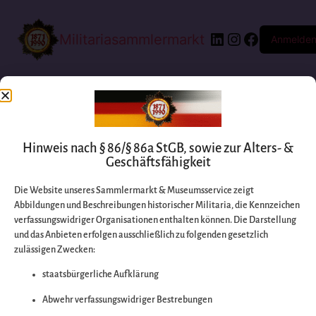
Militariasammlermarkt
Anmelde
Hinweis nach § 86/§ 86a StGB, sowie zur Alters- &
Geschäftsfähigkeit
Die Website unseres Sammlermarkt & Museumsservice zeigt
Abbildungen und Beschreibungen historischer Militaria, die Kennzeichen
Entschuldigen Sie
verfassungswidriger Organisationen enthalten können. Die Darstellung
und das Anbieten erfolgen ausschließlich zu folgenden gesetzlich
zulässigen Zwecken:
bitte die
staatsbürgerliche Aufklärung
Unannehmlichkeiten
Abwehr verfassungswidriger Bestrebungen