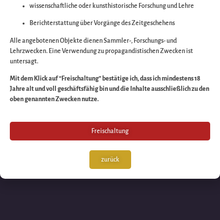
wissenschaftliche oder kunsthistorische Forschung und Lehre
Wir arbeiten an eine
Berichterstattung über Vorgänge des Zeitgeschehens
großartigen Sache 
Alle angebotenen Objekte dienen Sammler-, Forschungs- und
Lehrzwecken. Eine Verwendung zu propagandistischen Zwecken ist
untersagt.
schauen Sie bald
Mit dem Klick auf “Freischaltung” bestätige ich, dass ich mindestens 18
Jahre alt und voll geschäftsfähig bin und die Inhalte ausschließlich zu den
wieder vorbei!
oben genannten Zwecken nutze.
Freischaltung
zurück