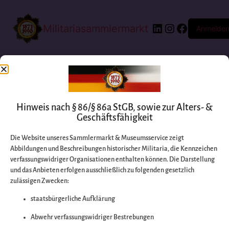
Militariasammlermarkt
Anmelde
Hinweis nach § 86/§ 86a StGB, sowie zur Alters- &
Geschäftsfähigkeit
Die Website unseres Sammlermarkt & Museumsservice zeigt
Abbildungen und Beschreibungen historischer Militaria, die Kennzeichen
Entschuldigen Sie
verfassungswidriger Organisationen enthalten können. Die Darstellung
und das Anbieten erfolgen ausschließlich zu folgenden gesetzlich
zulässigen Zwecken:
bitte die
staatsbürgerliche Aufklärung
Unannehmlichkeiten
Abwehr verfassungswidriger Bestrebungen