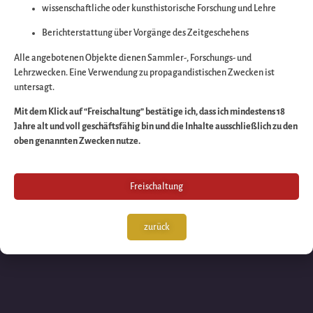
wissenschaftliche oder kunsthistorische Forschung und Lehre
Wir arbeiten an eine
Berichterstattung über Vorgänge des Zeitgeschehens
großartigen Sache 
Alle angebotenen Objekte dienen Sammler-, Forschungs- und
Lehrzwecken. Eine Verwendung zu propagandistischen Zwecken ist
untersagt.
schauen Sie bald
Mit dem Klick auf “Freischaltung” bestätige ich, dass ich mindestens 18
Jahre alt und voll geschäftsfähig bin und die Inhalte ausschließlich zu den
wieder vorbei!
oben genannten Zwecken nutze.
Freischaltung
zurück