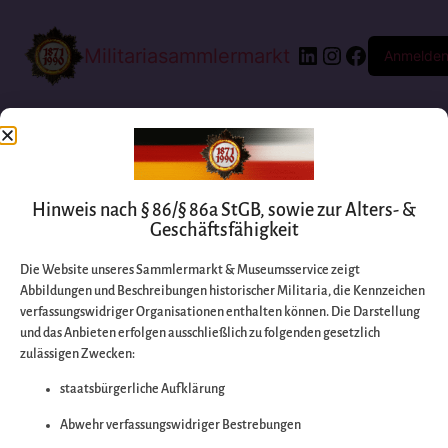
Militariasammlermarkt
Anmelde
Hinweis nach § 86/§ 86a StGB, sowie zur Alters- &
Geschäftsfähigkeit
Die Website unseres Sammlermarkt & Museumsservice zeigt
Abbildungen und Beschreibungen historischer Militaria, die Kennzeichen
Entschuldigen Sie
verfassungswidriger Organisationen enthalten können. Die Darstellung
und das Anbieten erfolgen ausschließlich zu folgenden gesetzlich
zulässigen Zwecken:
bitte die
staatsbürgerliche Aufklärung
Unannehmlichkeiten
Abwehr verfassungswidriger Bestrebungen