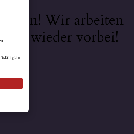
keiten! Wir arbeiten
 bald wieder vorbei!
zu
äftsfähig bin