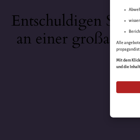
Abweh
Entschuldigen Sie b
wissen
an einer großartige
Berich
Alle angebot
propagandisti
Mit dem Klick 
und die Inhal