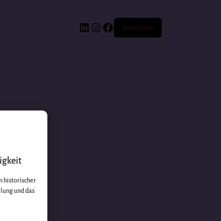
Anmelden
igkeit
 historischer
llung und das