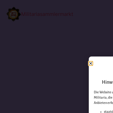
Militariasammlermarkt
Hinwe
Die Website 
Militaria, di
Anbieten erfo
staats