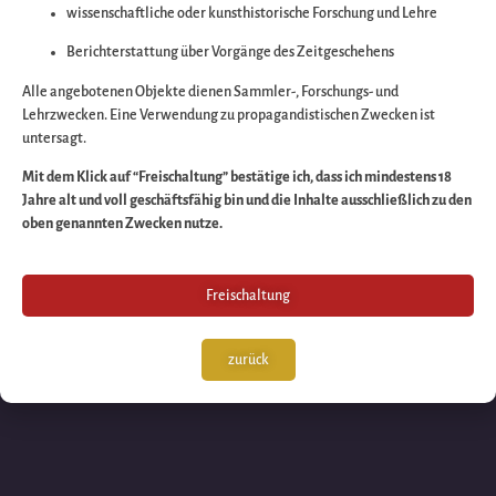
wissenschaftliche oder kunsthistorische Forschung und Lehre
Wir arbeiten an eine
Berichterstattung über Vorgänge des Zeitgeschehens
großartigen Sache 
Alle angebotenen Objekte dienen Sammler-, Forschungs- und
Lehrzwecken. Eine Verwendung zu propagandistischen Zwecken ist
untersagt.
schauen Sie bald
Mit dem Klick auf “Freischaltung” bestätige ich, dass ich mindestens 18
Jahre alt und voll geschäftsfähig bin und die Inhalte ausschließlich zu den
wieder vorbei!
oben genannten Zwecken nutze.
Freischaltung
zurück