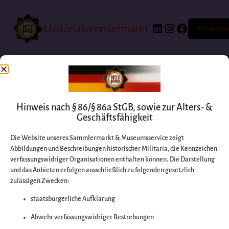
Militariasammlermarkt
Anmelde
Hinweis nach § 86/§ 86a StGB, sowie zur Alters- &
Geschäftsfähigkeit
Die Website unseres Sammlermarkt & Museumsservice zeigt
Abbildungen und Beschreibungen historischer Militaria, die Kennzeichen
Entschuldigen Sie
verfassungswidriger Organisationen enthalten können. Die Darstellung
und das Anbieten erfolgen ausschließlich zu folgenden gesetzlich
zulässigen Zwecken:
bitte die
staatsbürgerliche Aufklärung
Unannehmlichkeiten
Abwehr verfassungswidriger Bestrebungen