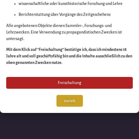
wissenschaftliche oder kunsthistorische Forschung und Lehre
Wir arbeiten an eine
Berichterstattung über Vorgänge des Zeitgeschehens
großartigen Sache 
Alle angebotenen Objekte dienen Sammler-, Forschungs- und
Lehrzwecken. Eine Verwendung zu propagandistischen Zwecken ist
untersagt.
schauen Sie bald
Mit dem Klick auf “Freischaltung” bestätige ich, dass ich mindestens 18
Jahre alt und voll geschäftsfähig bin und die Inhalte ausschließlich zu den
wieder vorbei!
oben genannten Zwecken nutze.
Freischaltung
zurück