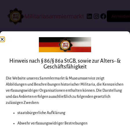
Militariasammlermarkt
Anmelde
Hinweis nach § 86/§ 86a StGB, sowie zur Alters- &
Geschäftsfähigkeit
Die Website unseres Sammlermarkt & Museumsservice zeigt
Abbildungen und Beschreibungen historischer Militaria, die Kennzeichen
Entschuldigen Sie
verfassungswidriger Organisationen enthalten können. Die Darstellung
und das Anbieten erfolgen ausschließlich zu folgenden gesetzlich
zulässigen Zwecken:
bitte die
staatsbürgerliche Aufklärung
Unannehmlichkeiten
Abwehr verfassungswidriger Bestrebungen