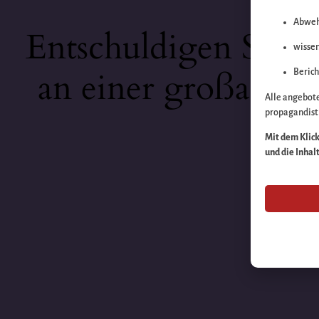
Abweh
Entschuldigen Sie b
wissen
an einer großartige
Berich
Alle angebot
propagandisti
Mit dem Klick 
und die Inhal