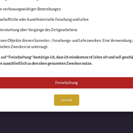
r verfassungswidriger Bestrebungen
itte die Unannehmlich
schaftliche oder kunsthistorische Forschung und Lehre
n Sache – schauen Sie
terstattung über Vorgänge des Zeitgeschehens
enen Objekte dienen Sammler-, Forschungs- und Lehrzwecken. Eine Verwendung 
schen Zwecken ist untersagt.
auf “Freischaltung” bestätige ich, dass ich mindestens 18 Jahre alt und voll gesch
te ausschließlich zu den oben genannten Zwecken nutze.
Freischaltung
zurück