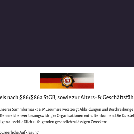
is nach § 86/§ 86a StGB, sowie zur Alters- & Geschäftsfäh
unseres Sammlermarkt & Museumsservice zeigt Abbildungen und Beschreibungen
e Kennzeichen verfassungswidriger Organisationen enthalten können. Die Darste
lgen ausschließlich zu folgenden gesetzlich zulässigen Zwecken:
bürgerliche Aufklärung