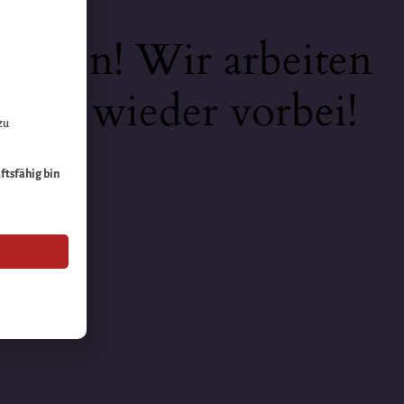
keiten! Wir arbeiten
 bald wieder vorbei!
zu
äftsfähig bin