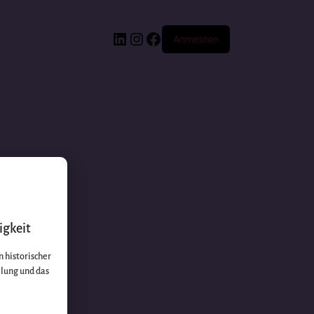
Anmelden
igkeit
 historischer
llung und das