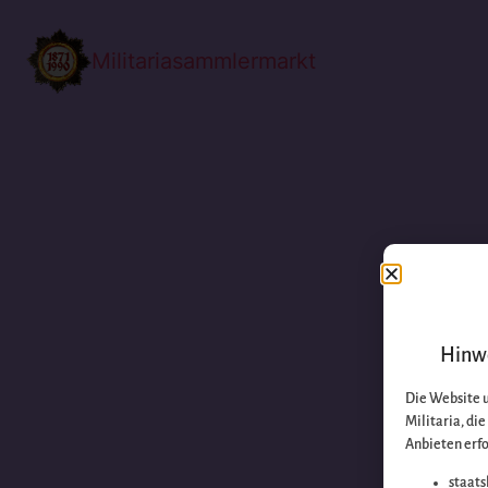
Militariasammlermarkt
Hinwe
Die Website 
Militaria, di
Anbieten erfo
staats