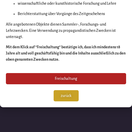
wissenschaftliche oder kunsthistorische Forschung und Lehre
Wir arbeiten an eine
Berichterstattung über Vorgänge des Zeitgeschehens
großartigen Sache 
Alle angebotenen Objekte dienen Sammler-, Forschungs- und
Lehrzwecken. Eine Verwendung zu propagandistischen Zwecken ist
untersagt.
schauen Sie bald
Mit dem Klick auf “Freischaltung” bestätige ich, dass ich mindestens 18
Jahre alt und voll geschäftsfähig bin und die Inhalte ausschließlich zu den
wieder vorbei!
oben genannten Zwecken nutze.
Freischaltung
zurück