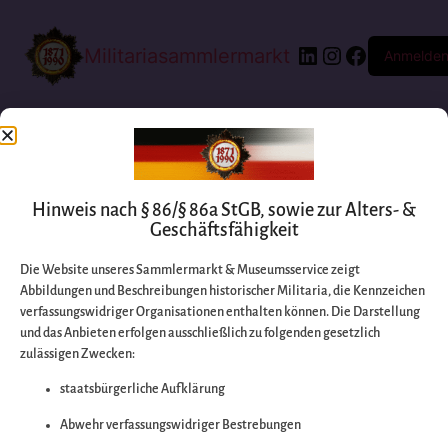
Militariasammlermarkt
Anmelde
Hinweis nach § 86/§ 86a StGB, sowie zur Alters- &
Geschäftsfähigkeit
Die Website unseres Sammlermarkt & Museumsservice zeigt
Abbildungen und Beschreibungen historischer Militaria, die Kennzeichen
Entschuldigen Sie
verfassungswidriger Organisationen enthalten können. Die Darstellung
und das Anbieten erfolgen ausschließlich zu folgenden gesetzlich
zulässigen Zwecken:
bitte die
staatsbürgerliche Aufklärung
Unannehmlichkeiten
Abwehr verfassungswidriger Bestrebungen