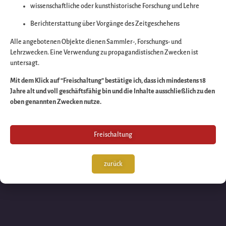
wissenschaftliche oder kunsthistorische Forschung und Lehre
Wir arbeiten an eine
Berichterstattung über Vorgänge des Zeitgeschehens
großartigen Sache 
Alle angebotenen Objekte dienen Sammler-, Forschungs- und
Lehrzwecken. Eine Verwendung zu propagandistischen Zwecken ist
untersagt.
schauen Sie bald
Mit dem Klick auf “Freischaltung” bestätige ich, dass ich mindestens 18
Jahre alt und voll geschäftsfähig bin und die Inhalte ausschließlich zu den
wieder vorbei!
oben genannten Zwecken nutze.
Freischaltung
zurück