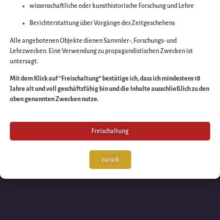
wissenschaftliche oder kunsthistorische Forschung und Lehre
Wir arbeiten an eine
Berichterstattung über Vorgänge des Zeitgeschehens
großartigen Sache 
Alle angebotenen Objekte dienen Sammler-, Forschungs- und
Lehrzwecken. Eine Verwendung zu propagandistischen Zwecken ist
untersagt.
schauen Sie bald
Mit dem Klick auf “Freischaltung” bestätige ich, dass ich mindestens 18
Jahre alt und voll geschäftsfähig bin und die Inhalte ausschließlich zu den
wieder vorbei!
oben genannten Zwecken nutze.
Freischaltung
zurück