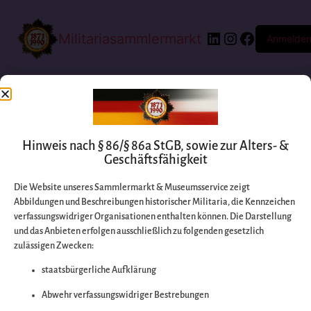
Militariasammlermarkt
Anmelde
Hinweis nach § 86/§ 86a StGB, sowie zur Alters- &
Geschäftsfähigkeit
Die Website unseres Sammlermarkt & Museumsservice zeigt
Abbildungen und Beschreibungen historischer Militaria, die Kennzeichen
Entschuldigen Sie
verfassungswidriger Organisationen enthalten können. Die Darstellung
und das Anbieten erfolgen ausschließlich zu folgenden gesetzlich
zulässigen Zwecken:
bitte die
staatsbürgerliche Aufklärung
Unannehmlichkeiten
Abwehr verfassungswidriger Bestrebungen