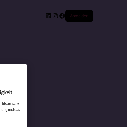
Anmelden
igkeit
 historischer
llung und das