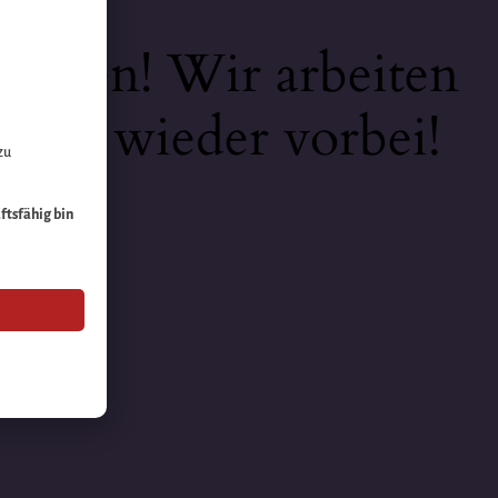
keiten! Wir arbeiten
 bald wieder vorbei!
zu
äftsfähig bin