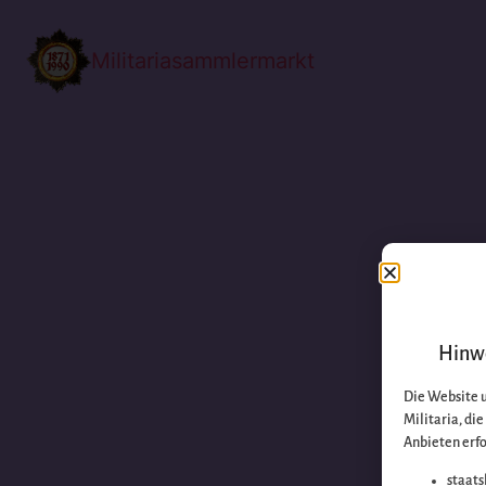
Militariasammlermarkt
Hinwe
Die Website 
Militaria, di
Anbieten erfo
staats