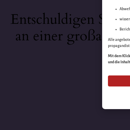
Abweh
Entschuldigen Sie b
wissen
an einer großartige
Berich
Alle angebot
propagandisti
Mit dem Klick 
und die Inhal