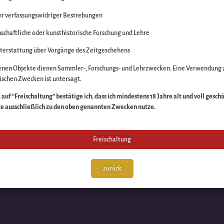
r verfassungswidriger Bestrebungen
itte die Unannehmlich
schaftliche oder kunsthistorische Forschung und Lehre
n Sache – schauen Sie
terstattung über Vorgänge des Zeitgeschehens
enen Objekte dienen Sammler-, Forschungs- und Lehrzwecken. Eine Verwendung 
schen Zwecken ist untersagt.
auf “Freischaltung” bestätige ich, dass ich mindestens 18 Jahre alt und voll gesch
te ausschließlich zu den oben genannten Zwecken nutze.
Freischaltung
zurück