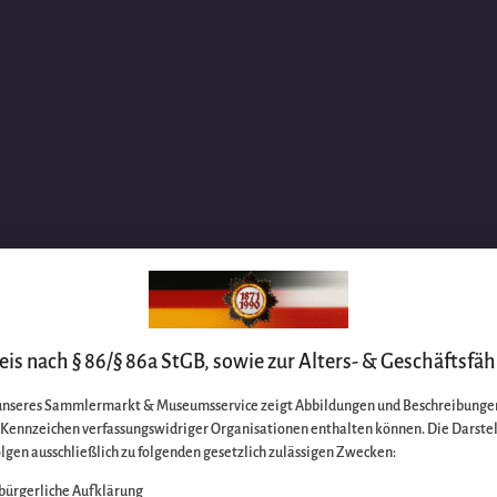
is nach § 86/§ 86a StGB, sowie zur Alters- & Geschäftsfäh
unseres Sammlermarkt & Museumsservice zeigt Abbildungen und Beschreibungen
e Kennzeichen verfassungswidriger Organisationen enthalten können. Die Darste
lgen ausschließlich zu folgenden gesetzlich zulässigen Zwecken:
bürgerliche Aufklärung