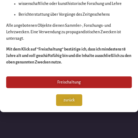
wissenschaftliche oder kunsthistorische Forschung und Lehre
Wir arbeiten an eine
Berichterstattung über Vorgänge des Zeitgeschehens
großartigen Sache 
Alle angebotenen Objekte dienen Sammler-, Forschungs- und
Lehrzwecken. Eine Verwendung zu propagandistischen Zwecken ist
untersagt.
schauen Sie bald
Mit dem Klick auf “Freischaltung” bestätige ich, dass ich mindestens 18
Jahre alt und voll geschäftsfähig bin und die Inhalte ausschließlich zu den
wieder vorbei!
oben genannten Zwecken nutze.
Freischaltung
zurück