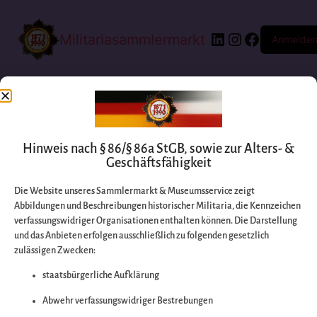
Militariasammlermarkt
Anmelde
Hinweis nach § 86/§ 86a StGB, sowie zur Alters- &
Geschäftsfähigkeit
Die Website unseres Sammlermarkt & Museumsservice zeigt
Abbildungen und Beschreibungen historischer Militaria, die Kennzeichen
Entschuldigen Sie
verfassungswidriger Organisationen enthalten können. Die Darstellung
und das Anbieten erfolgen ausschließlich zu folgenden gesetzlich
zulässigen Zwecken:
bitte die
staatsbürgerliche Aufklärung
Unannehmlichkeiten
Abwehr verfassungswidriger Bestrebungen