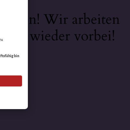
keiten! Wir arbeiten
 bald wieder vorbei!
zu
äftsfähig bin