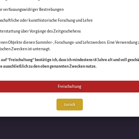
r verfassungswidriger Bestrebungen
itte die Unannehmlich
schaftliche oder kunsthistorische Forschung und Lehre
n Sache – schauen Sie
terstattung über Vorgänge des Zeitgeschehens
enen Objekte dienen Sammler-, Forschungs- und Lehrzwecken. Eine Verwendung 
schen Zwecken ist untersagt.
auf “Freischaltung” bestätige ich, dass ich mindestens 18 Jahre alt und voll gesch
te ausschließlich zu den oben genannten Zwecken nutze.
Freischaltung
zurück