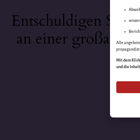
Abweh
Entschuldigen Sie b
wissen
an einer großartige
Berich
Alle angebot
propagandisti
Mit dem Klick 
und die Inhal