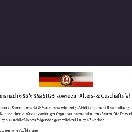
is nach § 86/§ 86a StGB, sowie zur Alters- & Geschäftsfäh
unseres Sammlermarkt & Museumsservice zeigt Abbildungen und Beschreibungen
e Kennzeichen verfassungswidriger Organisationen enthalten können. Die Darste
lgen ausschließlich zu folgenden gesetzlich zulässigen Zwecken:
bürgerliche Aufklärung