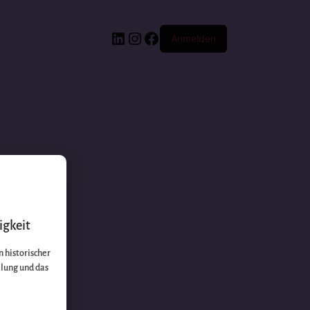
Anmelden
igkeit
 historischer
llung und das