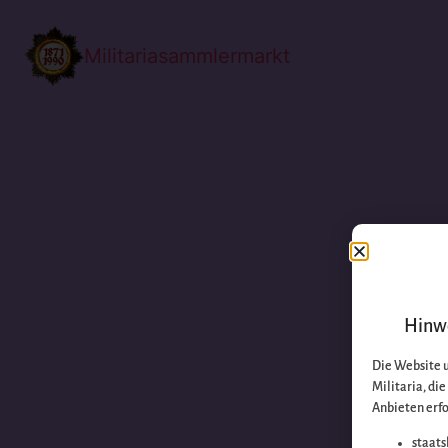
Militariasammlermarkt
Hinwe
Die Website 
Militaria, di
Anbieten erfo
staats