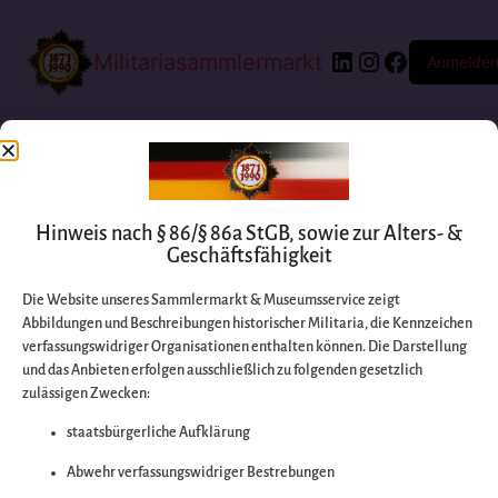
Militariasammlermarkt
Anmelde
Hinweis nach § 86/§ 86a StGB, sowie zur Alters- &
Geschäftsfähigkeit
Die Website unseres Sammlermarkt & Museumsservice zeigt
Abbildungen und Beschreibungen historischer Militaria, die Kennzeichen
Entschuldigen Sie
verfassungswidriger Organisationen enthalten können. Die Darstellung
und das Anbieten erfolgen ausschließlich zu folgenden gesetzlich
zulässigen Zwecken:
bitte die
staatsbürgerliche Aufklärung
Unannehmlichkeiten
Abwehr verfassungswidriger Bestrebungen