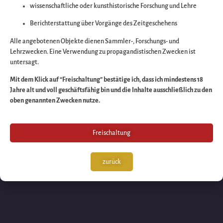
wissenschaftliche oder kunsthistorische Forschung und Lehre
Wir arbeiten an eine
Berichterstattung über Vorgänge des Zeitgeschehens
großartigen Sache 
Alle angebotenen Objekte dienen Sammler-, Forschungs- und
Lehrzwecken. Eine Verwendung zu propagandistischen Zwecken ist
untersagt.
schauen Sie bald
Mit dem Klick auf “Freischaltung” bestätige ich, dass ich mindestens 18
Jahre alt und voll geschäftsfähig bin und die Inhalte ausschließlich zu den
wieder vorbei!
oben genannten Zwecken nutze.
Freischaltung
zurück