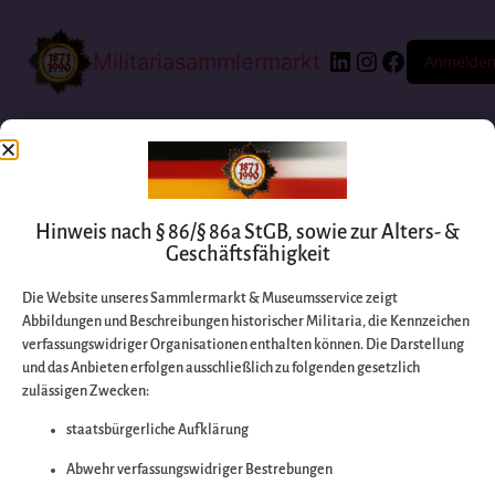
Militariasammlermarkt
Anmelde
Hinweis nach § 86/§ 86a StGB, sowie zur Alters- &
Geschäftsfähigkeit
Die Website unseres Sammlermarkt & Museumsservice zeigt
Abbildungen und Beschreibungen historischer Militaria, die Kennzeichen
Entschuldigen Sie
verfassungswidriger Organisationen enthalten können. Die Darstellung
und das Anbieten erfolgen ausschließlich zu folgenden gesetzlich
zulässigen Zwecken:
bitte die
staatsbürgerliche Aufklärung
Unannehmlichkeiten
Abwehr verfassungswidriger Bestrebungen