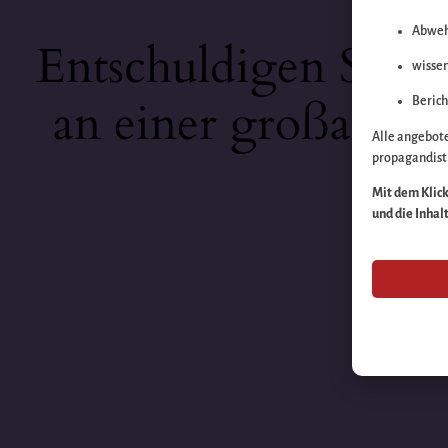
Abweh
Entschuldigen Sie b
wissen
an einer großartige
Berich
Alle angebot
propagandisti
Mit dem Klick 
und die Inhal