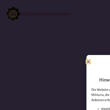
Militariasammlermarkt
Hinwe
Die Website 
Militaria, di
Anbieten erfo
staats