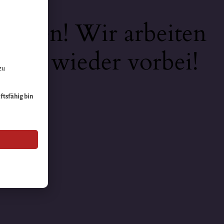
keiten! Wir arbeiten
 bald wieder vorbei!
zu
äftsfähig bin