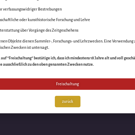
r verfassungswidriger Bestrebungen
itte die Unannehmlich
schaftliche oder kunsthistorische Forschung und Lehre
n Sache – schauen Sie
terstattung über Vorgänge des Zeitgeschehens
enen Objekte dienen Sammler-, Forschungs- und Lehrzwecken. Eine Verwendung 
schen Zwecken ist untersagt.
auf “Freischaltung” bestätige ich, dass ich mindestens 18 Jahre alt und voll gesch
te ausschließlich zu den oben genannten Zwecken nutze.
Freischaltung
zurück