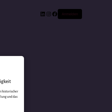
Anmelden
igkeit
 historischer
llung und das