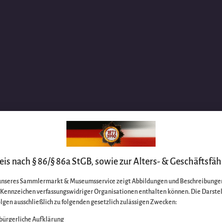
is nach § 86/§ 86a StGB, sowie zur Alters- & Geschäftsfäh
unseres Sammlermarkt & Museumsservice zeigt Abbildungen und Beschreibungen
e Kennzeichen verfassungswidriger Organisationen enthalten können. Die Darste
lgen ausschließlich zu folgenden gesetzlich zulässigen Zwecken:
bürgerliche Aufklärung