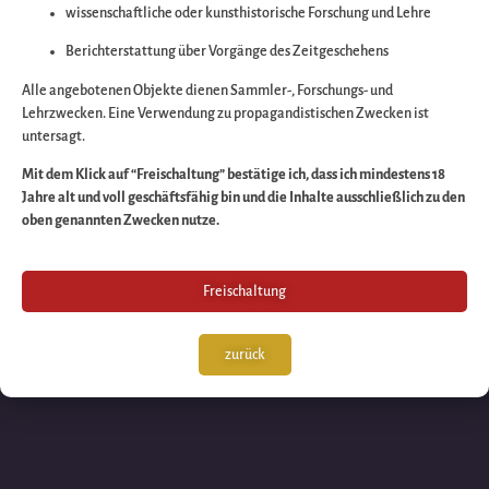
wissenschaftliche oder kunsthistorische Forschung und Lehre
Wir arbeiten an eine
Berichterstattung über Vorgänge des Zeitgeschehens
großartigen Sache 
Alle angebotenen Objekte dienen Sammler-, Forschungs- und
Lehrzwecken. Eine Verwendung zu propagandistischen Zwecken ist
untersagt.
schauen Sie bald
Mit dem Klick auf “Freischaltung” bestätige ich, dass ich mindestens 18
Jahre alt und voll geschäftsfähig bin und die Inhalte ausschließlich zu den
wieder vorbei!
oben genannten Zwecken nutze.
Freischaltung
zurück