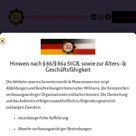
Militariasammlermarkt
Anmelde
Hinweis nach § 86/§ 86a StGB, sowie zur Alters- &
Geschäftsfähigkeit
Die Website unseres Sammlermarkt & Museumsservice zeigt
Abbildungen und Beschreibungen historischer Militaria, die Kennzeichen
Entschuldigen Sie
verfassungswidriger Organisationen enthalten können. Die Darstellung
und das Anbieten erfolgen ausschließlich zu folgenden gesetzlich
zulässigen Zwecken:
bitte die
staatsbürgerliche Aufklärung
Unannehmlichkeiten
Abwehr verfassungswidriger Bestrebungen