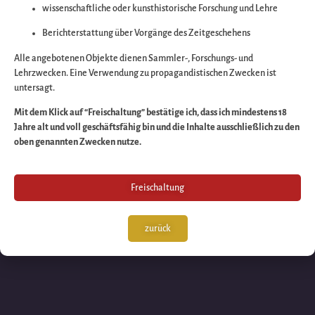
wissenschaftliche oder kunsthistorische Forschung und Lehre
Wir arbeiten an eine
Berichterstattung über Vorgänge des Zeitgeschehens
großartigen Sache 
Alle angebotenen Objekte dienen Sammler-, Forschungs- und
Lehrzwecken. Eine Verwendung zu propagandistischen Zwecken ist
untersagt.
schauen Sie bald
Mit dem Klick auf “Freischaltung” bestätige ich, dass ich mindestens 18
Jahre alt und voll geschäftsfähig bin und die Inhalte ausschließlich zu den
wieder vorbei!
oben genannten Zwecken nutze.
Freischaltung
zurück