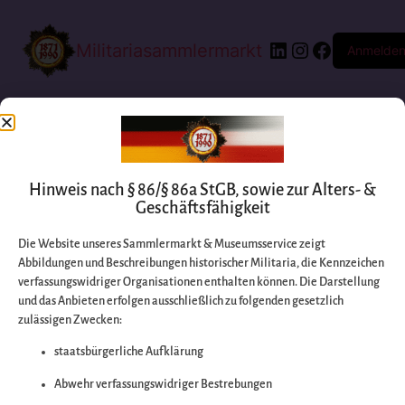
Militariasammlermarkt
Anmelde
Hinweis nach § 86/§ 86a StGB, sowie zur Alters- &
Geschäftsfähigkeit
Die Website unseres Sammlermarkt & Museumsservice zeigt
Abbildungen und Beschreibungen historischer Militaria, die Kennzeichen
Entschuldigen Sie
verfassungswidriger Organisationen enthalten können. Die Darstellung
und das Anbieten erfolgen ausschließlich zu folgenden gesetzlich
zulässigen Zwecken:
bitte die
staatsbürgerliche Aufklärung
Unannehmlichkeiten
Abwehr verfassungswidriger Bestrebungen