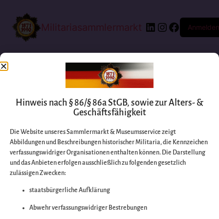
Militariasammlermarkt
Anmelde
Hinweis nach § 86/§ 86a StGB, sowie zur Alters- &
Geschäftsfähigkeit
Die Website unseres Sammlermarkt & Museumsservice zeigt
Abbildungen und Beschreibungen historischer Militaria, die Kennzeichen
Entschuldigen Sie
verfassungswidriger Organisationen enthalten können. Die Darstellung
und das Anbieten erfolgen ausschließlich zu folgenden gesetzlich
zulässigen Zwecken:
bitte die
staatsbürgerliche Aufklärung
Unannehmlichkeiten
Abwehr verfassungswidriger Bestrebungen