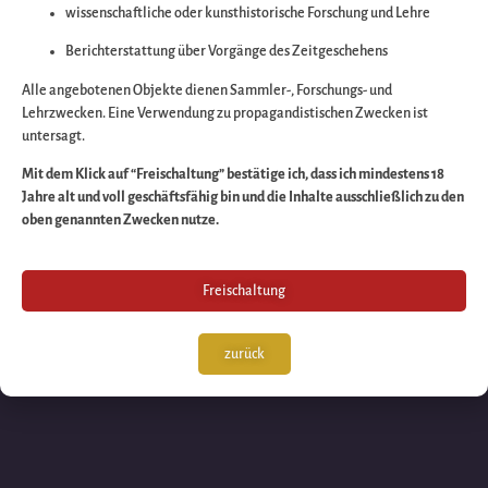
wissenschaftliche oder kunsthistorische Forschung und Lehre
Wir arbeiten an eine
Berichterstattung über Vorgänge des Zeitgeschehens
großartigen Sache 
Alle angebotenen Objekte dienen Sammler-, Forschungs- und
Lehrzwecken. Eine Verwendung zu propagandistischen Zwecken ist
untersagt.
schauen Sie bald
Mit dem Klick auf “Freischaltung” bestätige ich, dass ich mindestens 18
Jahre alt und voll geschäftsfähig bin und die Inhalte ausschließlich zu den
wieder vorbei!
oben genannten Zwecken nutze.
Freischaltung
zurück