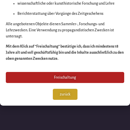
wissenschaftliche oder kunsthistorische Forschung und Lehre
Wir arbeiten an eine
Berichterstattung über Vorgänge des Zeitgeschehens
großartigen Sache 
Alle angebotenen Objekte dienen Sammler-, Forschungs- und
Lehrzwecken. Eine Verwendung zu propagandistischen Zwecken ist
untersagt.
schauen Sie bald
Mit dem Klick auf “Freischaltung” bestätige ich, dass ich mindestens 18
Jahre alt und voll geschäftsfähig bin und die Inhalte ausschließlich zu den
wieder vorbei!
oben genannten Zwecken nutze.
Freischaltung
zurück