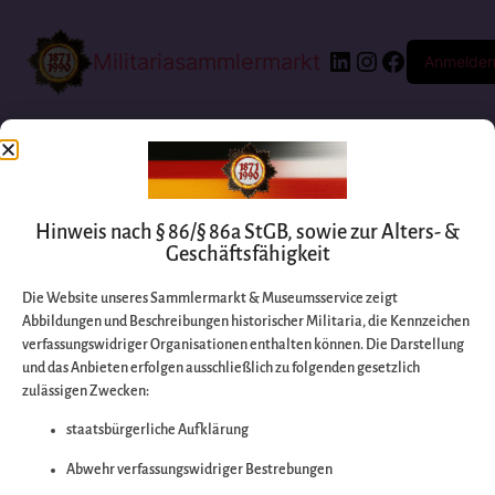
Militariasammlermarkt
Anmelde
Hinweis nach § 86/§ 86a StGB, sowie zur Alters- &
Geschäftsfähigkeit
Die Website unseres Sammlermarkt & Museumsservice zeigt
Abbildungen und Beschreibungen historischer Militaria, die Kennzeichen
Entschuldigen Sie
verfassungswidriger Organisationen enthalten können. Die Darstellung
und das Anbieten erfolgen ausschließlich zu folgenden gesetzlich
zulässigen Zwecken:
bitte die
staatsbürgerliche Aufklärung
Unannehmlichkeiten
Abwehr verfassungswidriger Bestrebungen