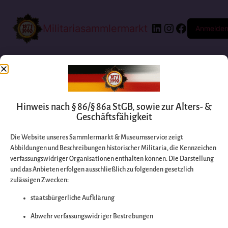
Militariasammlermarkt
Anmelde
Hinweis nach § 86/§ 86a StGB, sowie zur Alters- &
Geschäftsfähigkeit
Die Website unseres Sammlermarkt & Museumsservice zeigt
Abbildungen und Beschreibungen historischer Militaria, die Kennzeichen
Entschuldigen Sie
verfassungswidriger Organisationen enthalten können. Die Darstellung
und das Anbieten erfolgen ausschließlich zu folgenden gesetzlich
zulässigen Zwecken:
bitte die
staatsbürgerliche Aufklärung
Unannehmlichkeiten
Abwehr verfassungswidriger Bestrebungen