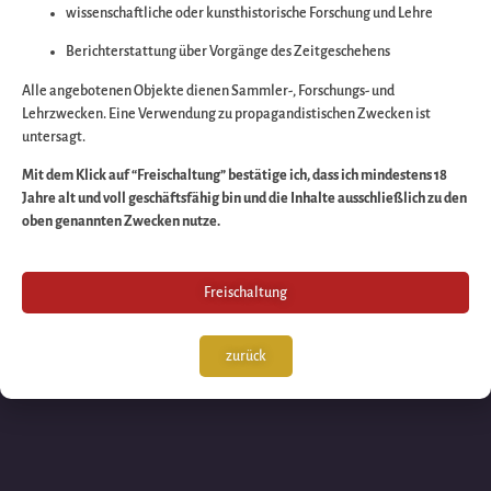
wissenschaftliche oder kunsthistorische Forschung und Lehre
Wir arbeiten an eine
Berichterstattung über Vorgänge des Zeitgeschehens
großartigen Sache 
Alle angebotenen Objekte dienen Sammler-, Forschungs- und
Lehrzwecken. Eine Verwendung zu propagandistischen Zwecken ist
untersagt.
schauen Sie bald
Mit dem Klick auf “Freischaltung” bestätige ich, dass ich mindestens 18
Jahre alt und voll geschäftsfähig bin und die Inhalte ausschließlich zu den
wieder vorbei!
oben genannten Zwecken nutze.
Freischaltung
zurück