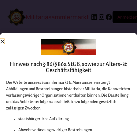
Militariasammlermarkt
Anmelde
Hinweis nach § 86/§ 86a StGB, sowie zur Alters- &
Geschäftsfähigkeit
Die Website unseres Sammlermarkt & Museumsservice zeigt
Abbildungen und Beschreibungen historischer Militaria, die Kennzeichen
Entschuldigen Sie
verfassungswidriger Organisationen enthalten können. Die Darstellung
und das Anbieten erfolgen ausschließlich zu folgenden gesetzlich
zulässigen Zwecken:
bitte die
staatsbürgerliche Aufklärung
Unannehmlichkeiten
Abwehr verfassungswidriger Bestrebungen