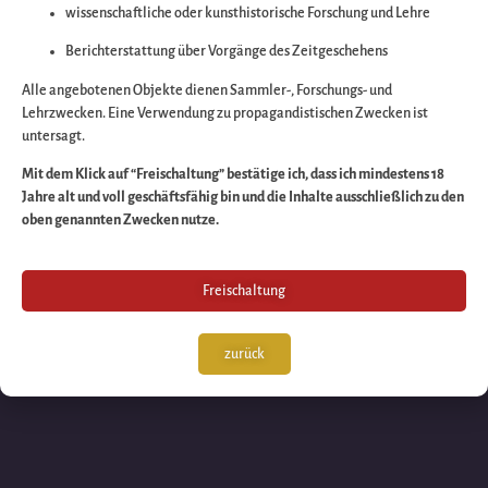
wissenschaftliche oder kunsthistorische Forschung und Lehre
Wir arbeiten an eine
Berichterstattung über Vorgänge des Zeitgeschehens
großartigen Sache 
Alle angebotenen Objekte dienen Sammler-, Forschungs- und
Lehrzwecken. Eine Verwendung zu propagandistischen Zwecken ist
untersagt.
schauen Sie bald
Mit dem Klick auf “Freischaltung” bestätige ich, dass ich mindestens 18
Jahre alt und voll geschäftsfähig bin und die Inhalte ausschließlich zu den
wieder vorbei!
oben genannten Zwecken nutze.
Freischaltung
zurück