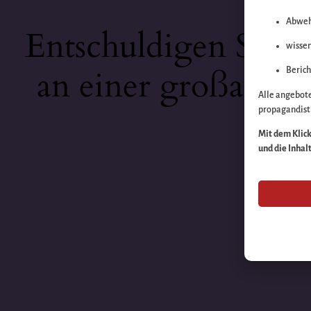
Abweh
Entschuldigen Sie b
wissen
an einer großartige
Berich
Alle angebot
propagandisti
Mit dem Klick 
und die Inhal