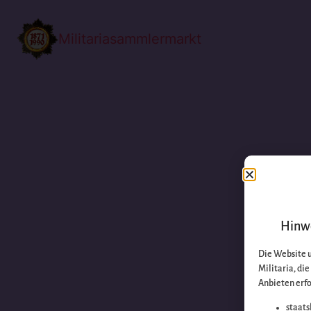
Militariasammlermarkt
Hinwe
Die Website 
Militaria, di
Anbieten erfo
staats