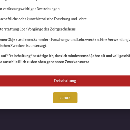
r verfassungswidriger Bestrebungen
itte die Unannehmlich
schaftliche oder kunsthistorische Forschung und Lehre
n Sache – schauen Sie
terstattung über Vorgänge des Zeitgeschehens
enen Objekte dienen Sammler-, Forschungs- und Lehrzwecken. Eine Verwendung 
schen Zwecken ist untersagt.
auf “Freischaltung” bestätige ich, dass ich mindestens 18 Jahre alt und voll gesch
te ausschließlich zu den oben genannten Zwecken nutze.
Freischaltung
zurück