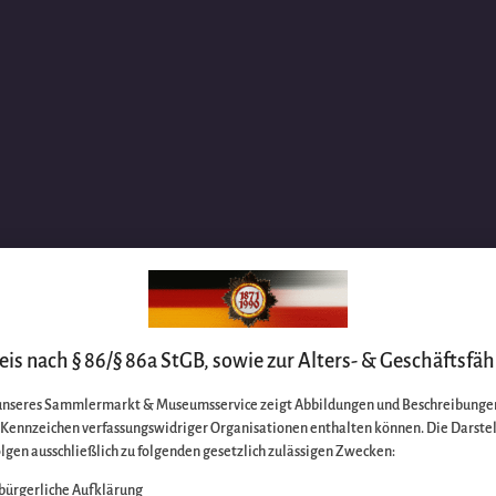
is nach § 86/§ 86a StGB, sowie zur Alters- & Geschäftsfäh
unseres Sammlermarkt & Museumsservice zeigt Abbildungen und Beschreibungen
e Kennzeichen verfassungswidriger Organisationen enthalten können. Die Darste
lgen ausschließlich zu folgenden gesetzlich zulässigen Zwecken:
bürgerliche Aufklärung