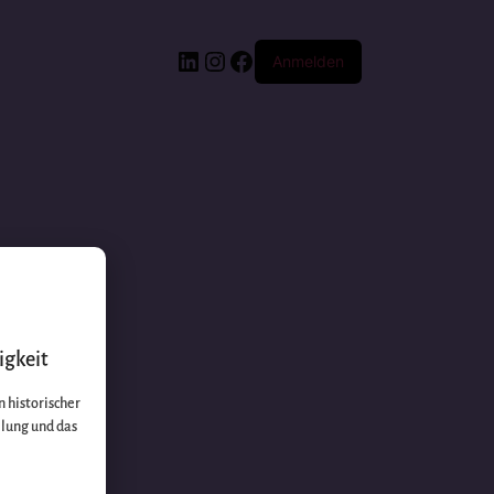
Anmelden
igkeit
 historischer
llung und das